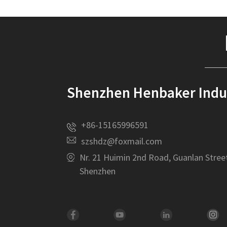
Shenzhen Henbaker Indust
+86-15165996591
szshdz@foxmail.com
Nr. 21 Huimin 2nd Road, Guanlan Stree
Shenzhen