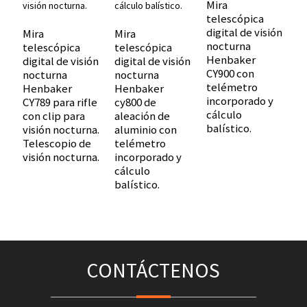
Mira
telescópica
digital de visión
Mira
Mira
M
nocturna
telescópica
telescópica
t
Henbaker
digital de visión
digital de visión
d
CY900 con
nocturna
nocturna
n
telémetro
Henbaker
Henbaker
H
incorporado y
CY789 para rifle
cy800 de
N
cálculo
con clip para
aleación de
ri
balístico.
visión nocturna.
aluminio con
p
Telescopio de
telémetro
n
visión nocturna.
incorporado y
t
cálculo
v
balístico.
CONTÁCTENOS