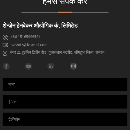
हमसे संपर्क करें
शेन्ज़ेन हेनबेकर औद्योगिक कं, लिमिटेड
+86-15165996591
szshdz@foxmail.com
नंबर 21 हुईमिन द्वितीय रोड, गुआनलान स्ट्रीट, लोंगहुआ जिला, शेन्ज़ेन