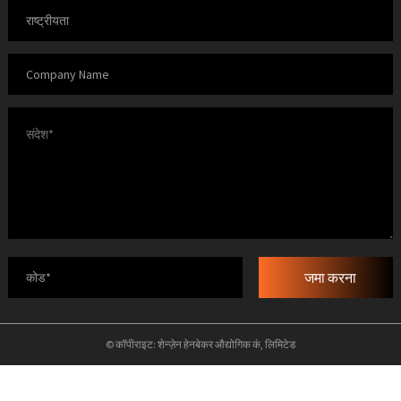
जमा करना
© कॉपीराइट: शेन्ज़ेन हेनबेकर औद्योगिक कं, लिमिटेड