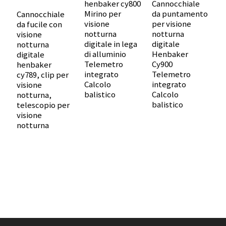
henbaker cy800
Cannocchiale
Mirino per
da puntamento
Cannocchiale
visione
per visione
da fucile con
notturna
notturna
visione
C
digitale in lega
digitale
notturna
d
di alluminio
Henbaker
digitale
v
Telemetro
Cy900
henbaker
n
integrato
Telemetro
cy789, clip per
d
Calcolo
integrato
visione
H
balistico
Calcolo
notturna,
N
balistico
telescopio per
c
visione
p
notturna
c
v
n
t
v
n