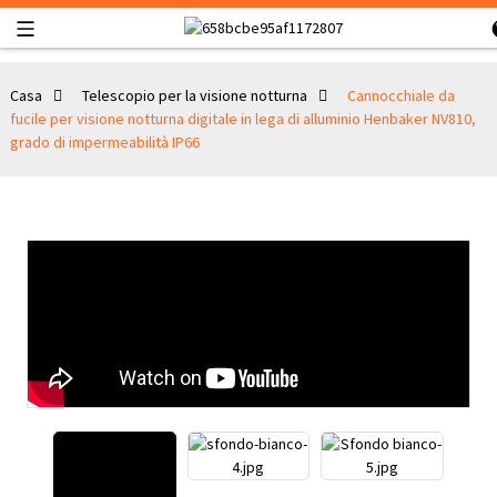
Casa
Telescopio per la visione notturna
Cannocchiale da
fucile per visione notturna digitale in lega di alluminio Henbaker NV810,
grado di impermeabilità IP66