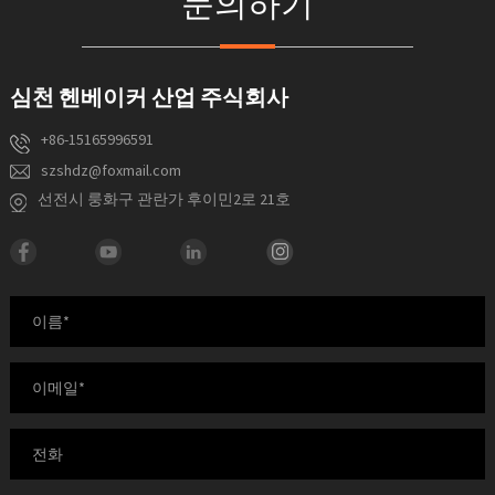
문의하기
심천 헨베이커 산업 주식회사
+86-15165996591
szshdz@foxmail.com
선전시 룽화구 관란가 후이민2로 21호