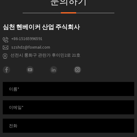
문의하기
심천 헨베이커 산업 주식회사
+86-15165996591
szshdz@foxmail.com
선전시 룽화구 관란가 후이민2로 21호