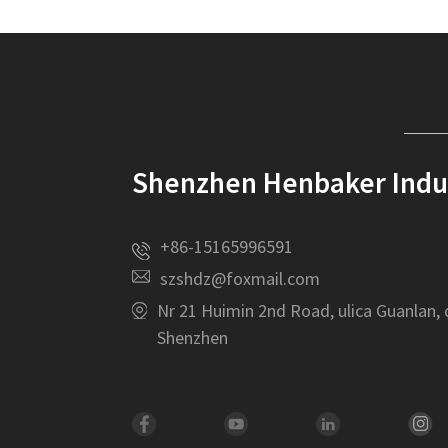
Shenzhen Henbaker Indust
+86-15165996591
szshdz@foxmail.com
Nr 21 Huimin 2nd Road, ulica Guanlan, 
Shenzhen