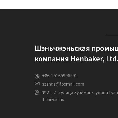
Шэньчжэньская промы
компания Henbaker, Ltd
+86-15165996591
szshdz@foxmail.com
№ 21, 2-я улица Хуэйминь, улица Гуан
Шэньчжэнь