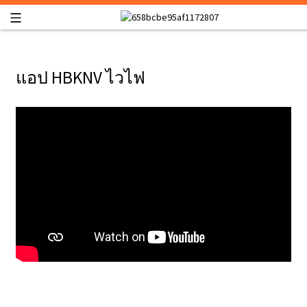
แอป HBKNV ไวไฟ