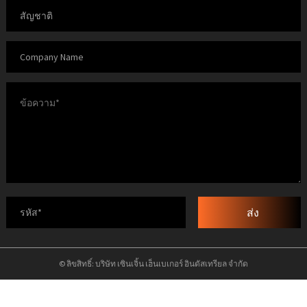
ส่ง
© ลิขสิทธิ์: บริษัท เซินเจิ้น เฮ็นเบเกอร์ อินดัสเทรียล จำกัด