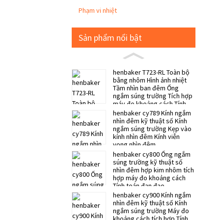
Phạm vi nhiệt
Sản phẩm nổi bật
henbaker T723-RL Toàn bộ
bằng nhôm Hình ảnh nhiệt
Tầm nhìn ban đêm Ống
ngắm súng trường Tích hợp
máy đo khoảng cách Tính
toán đạn đạo
henbaker cy789 Kính ngắm
nhìn đêm kỹ thuật số Kính
ngắm súng trường Kẹp vào
kính nhìn đêm Kính viễn
vọng nhìn đêm
henbaker cy800 Ống ngắm
súng trường kỹ thuật số
nhìn đêm hợp kim nhôm tích
hợp máy đo khoảng cách
Tính toán đạn đạo
henbaker cy900 Kính ngắm
nhìn đêm kỹ thuật số Kính
ngắm súng trường Máy đo
khoảng cách tích hợp Tính