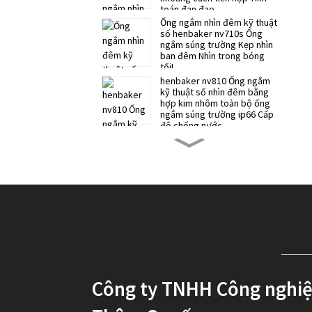
toán đạn đạo
Ống ngắm nhìn đêm kỹ thuật
số henbaker nv710s Ống
ngắm súng trường Kẹp nhìn
ban đêm Nhìn trong bóng
tối!
henbaker nv810 Ống ngắm
kỹ thuật số nhìn đêm bằng
hợp kim nhôm toàn bộ ống
ngắm súng trường ip66 Cấp
độ chống nước
Ống ngắm nhìn đêm kỹ thuật
số henbaker NV700S Ống
ngắm súng trường Kẹp nhìn
đêm Ống ngắm nhìn đêm
Giá đỡ đa năng Henbaker 9-
21mm cho tất cả các dòng
Henbaker
Băng đô nhìn đêm kỹ thuật
số Henbaker CY10 - Nhìn
Công ty TNHH Công nghi
đêm rõ nét và bí mật