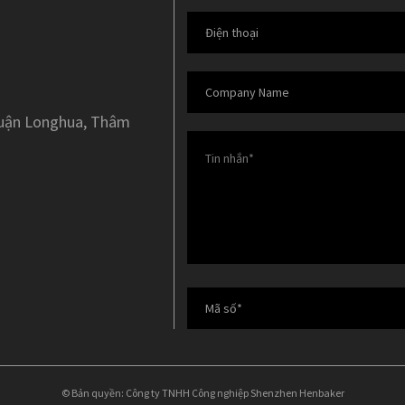
Quận Longhua, Thâm
© Bản quyền: Công ty TNHH Công nghiệp Shenzhen Henbaker