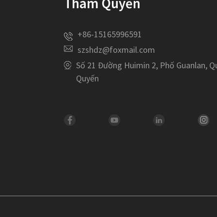
Thâm Quyến
+86-15165996591
szshdz@foxmail.com
Số 21 Đường Huimin 2, Phố Guanlan, 
Quyến