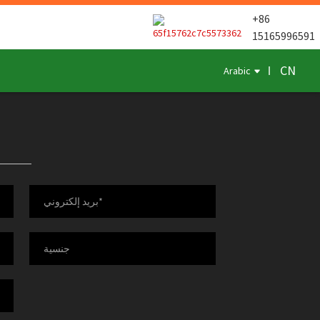
+86
15165996591
CN
Arabic