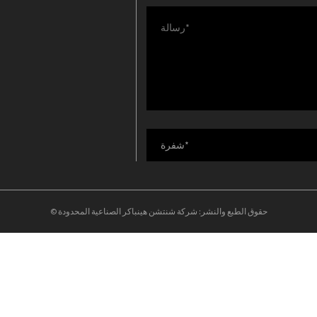
© حقوق الطبع والنشر: شركة شنتشن هينباكر الصناعية المحدودة