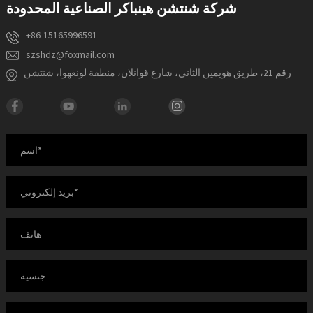
شركة شنتشن هينباكر الصناعية المحدودة
+86-15165996591
szshdz@foxmail.com
رقم 21، طريق هويمين الثاني، شارع قوانلان، منطقة لونغهوا، شنتشن