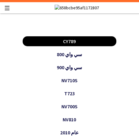
CY789
سي واي 800
سي واي 900
NV710S
T723
NV700S
NV810
عام 2010