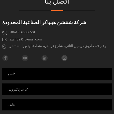
اتصل بنا
شركة شنتشن هينباكر الصناعية المحدودة
+86-15165996591
szshdz@foxmail.com
رقم 21، طريق هويمين الثاني، شارع قوانلان، منطقة لونغهوا، شنتشن