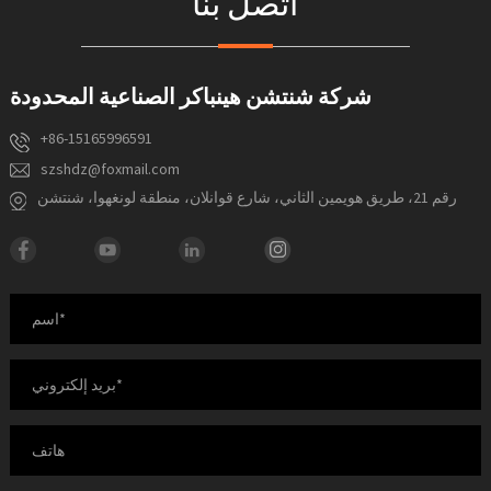
اتصل بنا
شركة شنتشن هينباكر الصناعية المحدودة
+86-15165996591
szshdz@foxmail.com
رقم 21، طريق هويمين الثاني، شارع قوانلان، منطقة لونغهوا، شنتشن