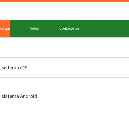
cargar
Video
Contáctenos
l sistema iOS
l sistema Android