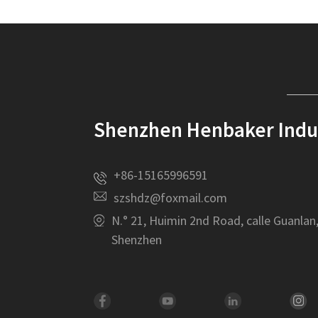
Shenzhen Henbaker Indust
+86-15165996591
szshdz@foxmail.com
N.° 21, Huimin 2nd Road, calle Guanlan
Shenzhen