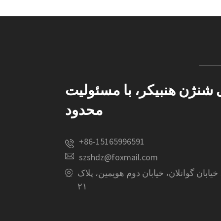
نژن هنبیکر، با مسئولیت
محدود
‎+86-15165996591‎
szshdz@foxmail.com
یابان گوانلان، خیابان دوم هویمین، پلاک
۲۱