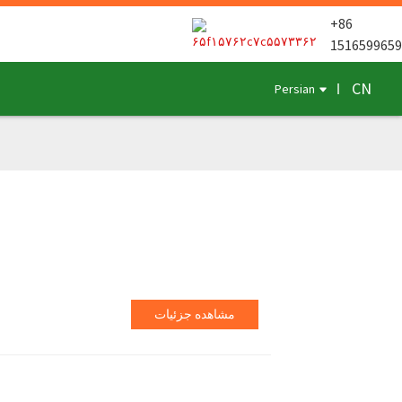
‎+86
1516599659
CN
Persian
مشاهده جزئیات