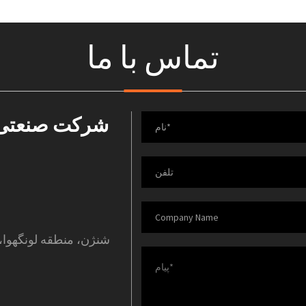
تماس با ما
شرکت صنعتی ش
شنژن، منطقه لونگهوا، خ