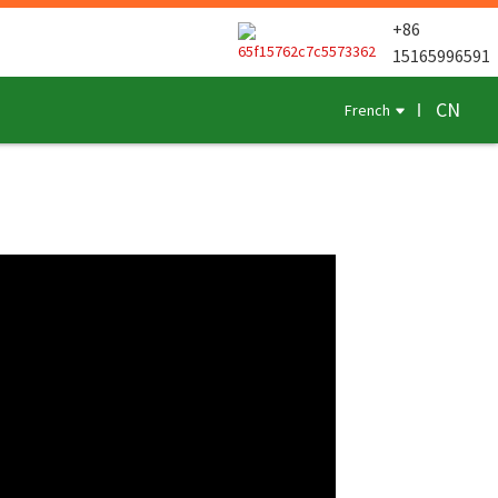
+86
15165996591
CN
French