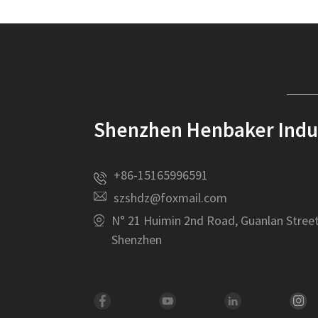
Shenzhen Henbaker Indust
+86-15165996591
szshdz@foxmail.com
N° 21 Huimin 2nd Road, Guanlan Street
Shenzhen