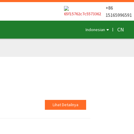
+86
15165996591
CN
Indonesian
Lihat Detailnya