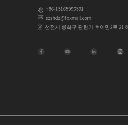
+86-15165996591
szshdz@foxmail.com
선전시 룽화구 관란가 후이민2로 21