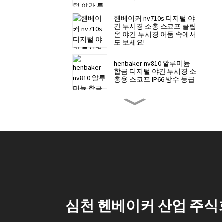
헨베이커 nv710s 디지털 야
간 투시경 소총 스코프 클립
온 야간 투시경 어둠 속에서
도 보세요!
henbaker nv810 알루미늄
합금 디지털 야간 투시경 소
총용 스코프 IP66 방수 등급
헨베이커 NV700S 디지털 야
간 투시경 소총 스코프 클립
온 야간 투시경 야간 투시경
망원경
Henbaker All Series용
Henbaker 9-21mm 범용 마
운트
Henbaker CY10 디지털 나이
트 비전 헤드밴드 - 은밀하
심천 헨베이커 산업 주
고 선명한 나이트 비전