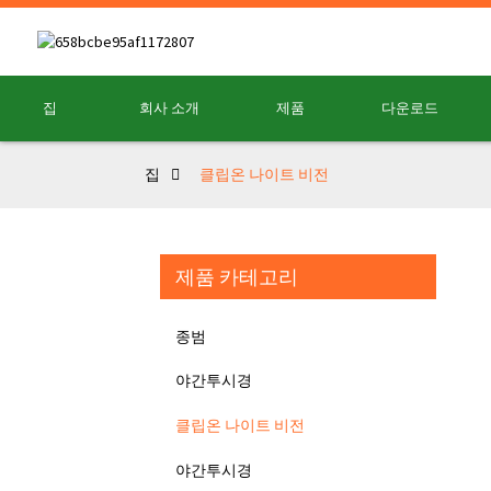
집
회사 소개
제품
다운로드
집
클립온 나이트 비전
제품 카테고리
종범
야간투시경
클립온 나이트 비전
야간투시경