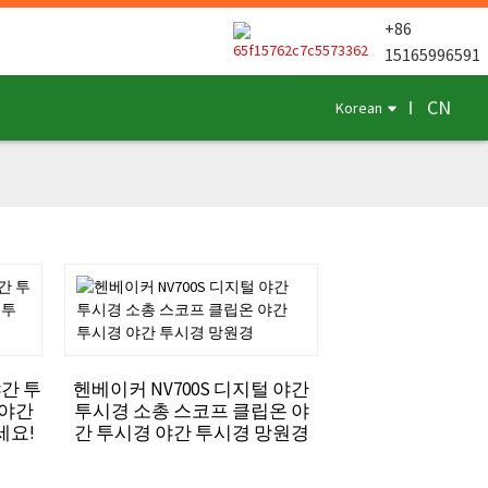
+86
15165996591
CN
Korean
야간 투
헨베이커 NV700S 디지털 야간
 야간
투시경 소총 스코프 클립온 야
세요!
간 투시경 야간 투시경 망원경