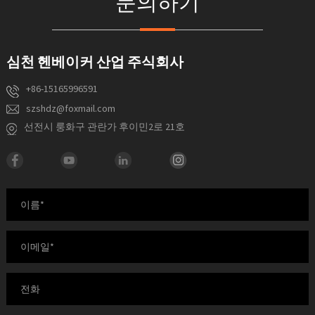
문의하기
심천 헨베이커 산업 주식회사
+86-15165996591
szshdz@foxmail.com
선전시 룽화구 관란가 후이민2로 21호