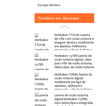
Escopo térmico
Produtos em destaque
Henbaker T723-RL Luneta
de rifle com visão noturna e
imagem térmica totalmente
em alumínio Telêmetro
integrado Cálculo balístico
Henbaker cy789 Luneta de
visão noturna digital, clipe
para rifle de visão noturna,
telescópio de visão noturna
Henbaker CY800, luneta de
visão noturna digital
totalmente em liga de
alumínio, telêmetro
integrado, cálculo balístico
Luneta de visão noturna
digital Henbaker Cy900,
mira telescópica integrada,