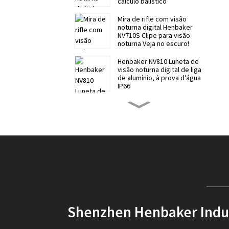
cálculo balístico
Mira de rifle com visão
noturna digital Henbaker
NV710S Clipe para visão
noturna Veja no escuro!
Henbaker NV810 Luneta de
visão noturna digital de liga
de alumínio, à prova d'água
IP66
Luneta de visão noturna
digital Henbaker NV700S,
telescópio de visão noturna
com clipe
Suporte universal Henbaker
9-21 mm para todas as
séries Henbaker
Faixa de cabeça digital de
visão noturna Henbaker
CY10 - Visão noturna nítida e
Shenzhen Henbaker Indust
furtiva