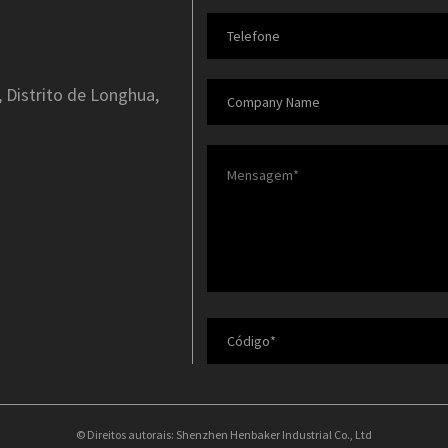
 Distrito de Longhua,
© Direitos autorais: Shenzhen Henbaker Industrial Co., Ltd