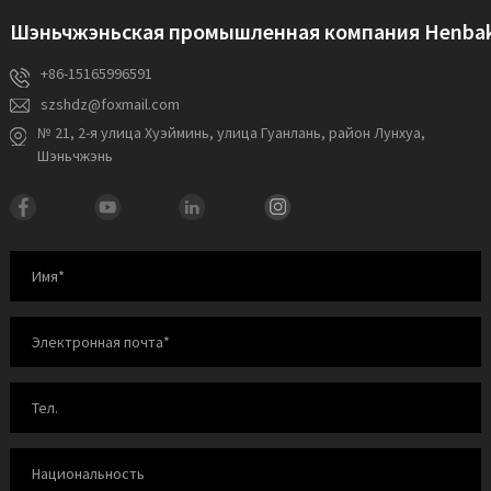
Шэньчжэньская промышленная компания Henbake
+86-15165996591
szshdz@foxmail.com
№ 21, 2-я улица Хуэйминь, улица Гуанлань, район Лунхуа,
Шэньчжэнь