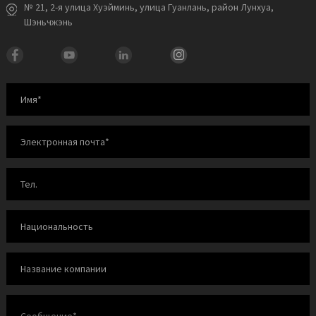
№ 21, 2-я улица Хуэйминь, улица Гуанлань, район Лунхуа,
Шэньчжэнь