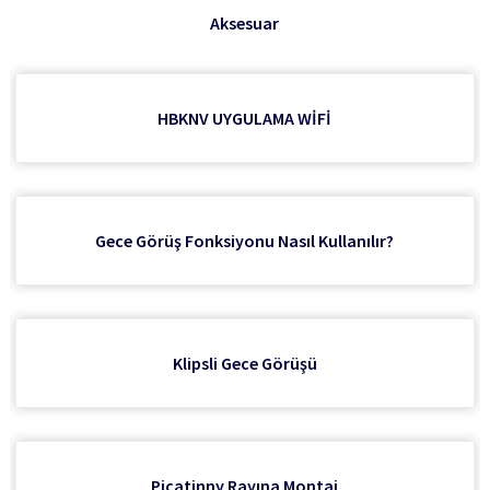
Aksesuar
Henbaker Cy900 Gece Görüş Ve Balistik Hesaplama
Kapsama Kurulduğunda Nasıl Odaklanılır
Termal Görüntüleme Videosu
NV810 Gece Görüş Videosu
Evrensel Halka Talimatları
Evrensel Halka Talimatları
HBKNV UYGULAMA WİFİ
CY800 Gece Görüşü
Henbaker CY800-RL Balistik Hesaplama Ayarları Ve
Gece Görüş Fonksiyonu Nasıl Kullanılır?
Montaj Ve Montaj Yükseklik Ayarı
Evrensel Halka Talimatları
Çapraz Saç Ayarı
Gece Görüşü Nasıl Ayarlanır
Klipsli Gece Görüşü
CY800-RL Düğme Işlevlerine Giriş
Picatinny Rayına Montaj
NV710S İşletim Süreci