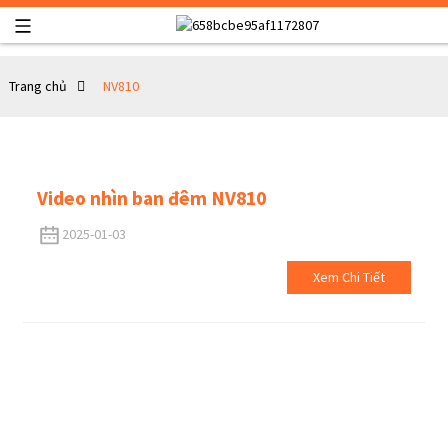
Trang chủ
NV810
Video nhìn ban đêm NV810
2025-01-03
Xem Chi Tiết