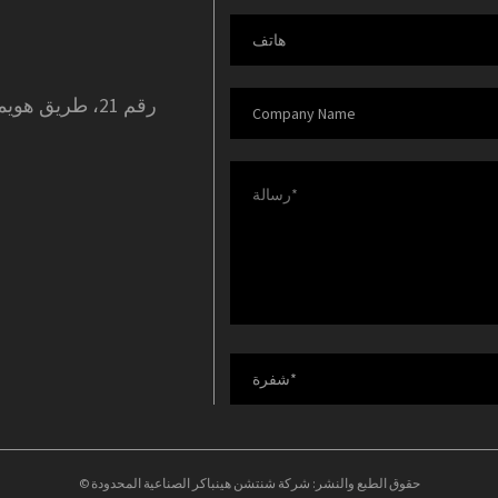
رقم 21، طريق ه
© حقوق الطبع والنشر: شركة شنتشن هينباكر الصناعية المحدودة