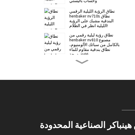
وحساب باليستي
نطاق الرؤية الليلية الرقمي
henbaker nv710s نطاق
البندقية مشبك على الرؤية
الليلية انظر في الظلام!
نطاق رؤية ليلية رقمي من
henbaker nv810 مصنوع
بالكامل من سبائك الألومنيوم،
نطاق بندقية مقاوم للماء
بدرجة ip66
منظار الرؤية الليلية الرقمي
NV700S من henbaker منظار
بندقية بمشبك للرؤية الليلية
تلسكوب للرؤية الليلية
حامل Henbaker العالمي
مقاس 9-21 مم لجميع سلاسل
Henbaker
عصابة رأس Henbaker CY10
للرؤية الليلية الرقمية - رؤية
نباكر الصناعية المحدودة
ليلية خفية وواضحة