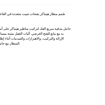
صُمم منظار هينباكر بفتحات تثبيت متعددة في القاع
حامل بندقية سريع الفك لتركيب مناظير هينباكر على أس
به مع مانع للفتح العرضي. آليات القفل مثبتة بمس
الإزالة والتركيب، والاهتزازات والصدمات أثناء إطلا
المنظار مع حامل البندقية على السكة، مع الحفاظ على نقطة الاصطدام (التعديل) ودقة إطلاق النار.