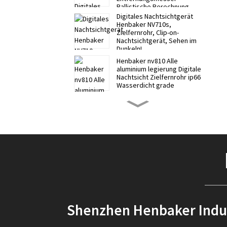
Ballistische Berechnung
Digitales Nachtsichtgerät
Henbaker NV710s,
Zielfernrohr, Clip-on-
Nachtsichtgerät, Sehen im
Dunkeln!
Henbaker nv810 Alle
aluminium legierung Digitale
Nachtsicht Zielfernrohr ip66
Wasserdicht grade
henbaker NV700S Digitales
Nachtsichtgerät
Zielfernrohr Clip-on
Nachtsichtgerät
Nachtsichtteleskop
Henbaker 9-21 mm
Universalhalterung für alle
Henbaker-Serien
Henbaker CY10 Digitales
Nachtsicht-Stirnband –
getarnte und klare
Shenzhen Henbaker Indust
Nachtsicht