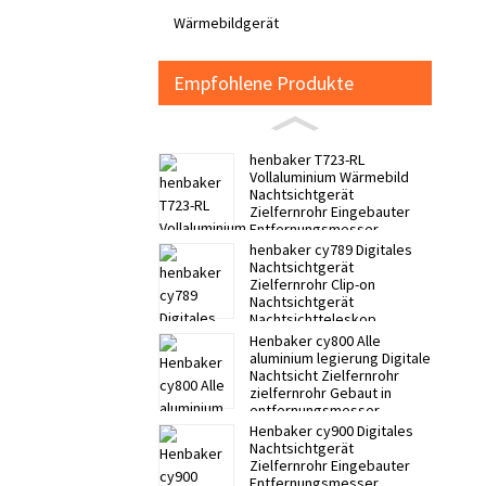
Wärmebildgerät
Empfohlene Produkte
henbaker T723-RL
Vollaluminium Wärmebild
Nachtsichtgerät
Zielfernrohr Eingebauter
Entfernungsmesser
Ballistische Berechnung
henbaker cy789 Digitales
Nachtsichtgerät
Zielfernrohr Clip-on
Nachtsichtgerät
Nachtsichtteleskop
Henbaker cy800 Alle
aluminium legierung Digitale
Nachtsicht Zielfernrohr
zielfernrohr Gebaut in
entfernungsmesser
Ballistische berechnung
Henbaker cy900 Digitales
Nachtsichtgerät
Zielfernrohr Eingebauter
Entfernungsmesser