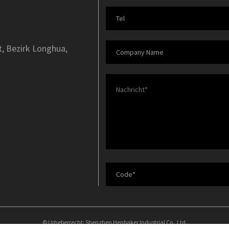
t, Bezirk Longhua,
© Urheberrecht: Shenzhen Henbaker Industrial Co., Ltd.