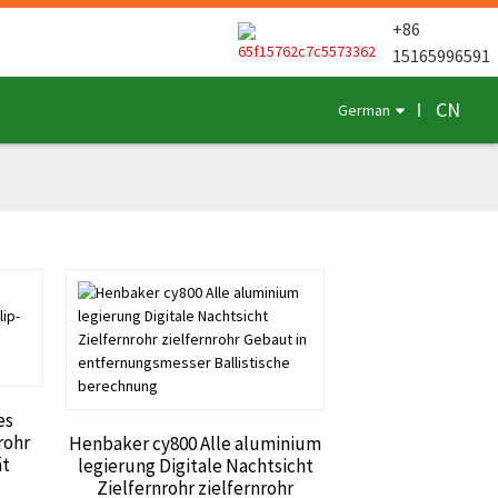
+86
15165996591
CN
German
es
rohr
Henbaker cy800 Alle aluminium
ät
legierung Digitale Nachtsicht
Zielfernrohr zielfernrohr