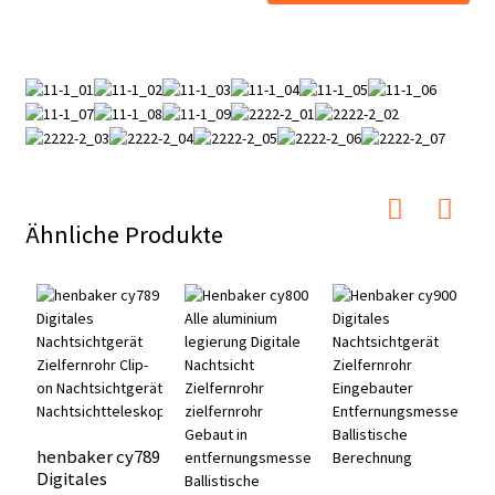
Ähnliche Produkte
henbaker cy789
h
Digitales
N