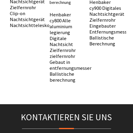
Nachtsichtgerät
D
Henbaker
Zielfernrohr
N
cy900 Digitales
Clip-on
Z
Nachtsichtgerät
Henbaker
Nachtsichtgerät
C
Zielfernrohr
cy800 Alle
Nachtsichtteleskop
N
Eingebauter
aluminium
N
Entfernungsmesser
legierung
Ballistische
Digitale
Berechnung
Nachtsicht
Zielfernrohr
zielfernrohr
Gebaut in
entfernungsmesser
Ballistische
berechnung
KONTAKTIEREN SIE UNS