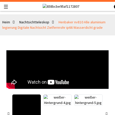
Heim
Nachtsichtteleskop
Henbaker nv810 Alle aluminium
legierung Digitale Nachtsicht Zielfernrohr ip66 Wasserdicht grade