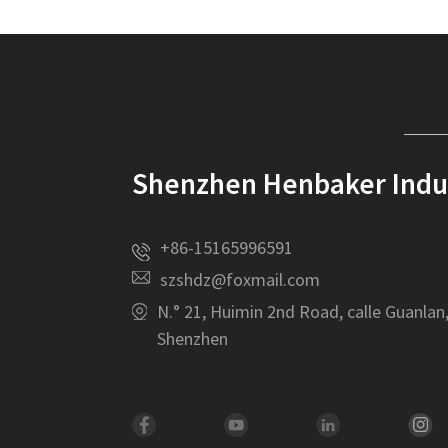
Shenzhen Henbaker Indust
+86-15165996591
szshdz@foxmail.com
N.° 21, Huimin 2nd Road, calle Guanlan
Shenzhen