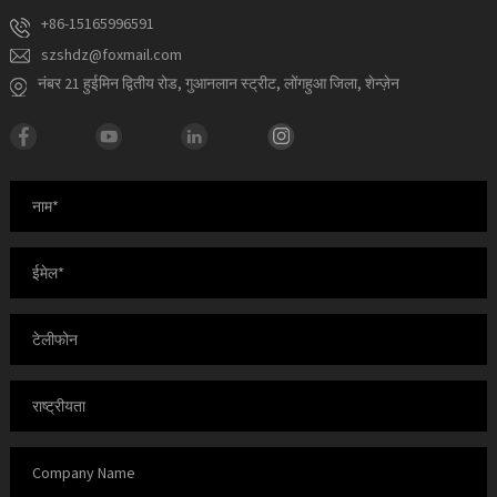
+86-15165996591
szshdz@foxmail.com
नंबर 21 हुईमिन द्वितीय रोड, गुआनलान स्ट्रीट, लोंगहुआ जिला, शेन्ज़ेन