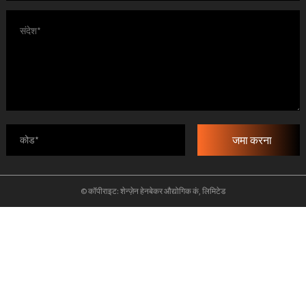
जमा करना
© कॉपीराइट: शेन्ज़ेन हेनबेकर औद्योगिक कं, लिमिटेड