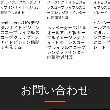
henbaker nv710s デジ
ヘンベーカ
タル ナイト ビジョン
ールア
ヘンベーカー T723-RL
スコープ ライフル ス
ジタル
オールアルミ製 サー
コープ クリップオン
ンスコー
マルイメージング ナ
ナイト ビジョン 暗闇
スコープ 
イトビジョンスコー
でも見える!
レード
プ ライフルスコープ
レンジファインダー
内蔵 弾道計算
お問い合わせ