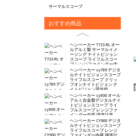
サーマルスコープ
おすすめ商品
ヘンベーカー T723-RL オー
ルアルミ製 サーマルイメ
ージング ナイトビジョン
スコープ ライフルスコー
プ レンジファインダー内
蔵 弾道計算
ヘンベーカー cy789 デジタ
ルナイトビジョンスコープ
ライフルスコープ クリッ
プオンナイトビジョン ナ
イトビジョン望遠鏡
ヘンベーカー cy800 オール
アルミ合金製デジタルナイ
トビジョンスコープ ライ
フルスコープ レンジファ
インダー内蔵 弾道計算
ヘンベーカー CY900 デジタ
ルナイトビジョンスコープ
ライフルスコープ レンジ
ファインダー内蔵 弾道計