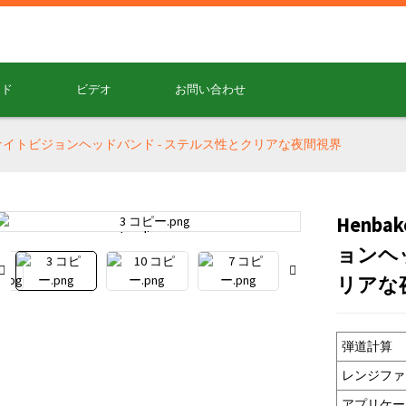
ード
ビデオ
お問い合わせ
デジタルナイトビジョンヘッドバンド - ステルス性とクリアな夜間視界
Henb
Loading...
Loading...
ョンヘ
リアな
弾道計算
レンジファ
アプリケー