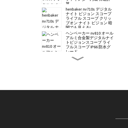
算
henbaker nv710s デジタル
ナイト ビジョン スコープ
ライフル スコープ クリッ
プオン ナイト ビジョン 暗
闇でも見える!
ヘンベーカー nv810 オール
アルミ合金製デジタルナイ
トビジョンスコープ ライ
フルスコープ IP66 防水グ
レード
ヘンベーカー NV700S デジ
タルナイトビジョンスコー
プ ライフルスコープ クリ
ップオンナイトビジョン
ナイトビジョン望遠鏡
Henbaker 9-21mm ユニバー
サルマウント（Henbaker
全シリーズ対応）
Henbaker CY10 デジタルナ
イトビジョンヘッドバンド
- ステルス性とクリアな夜
間視界