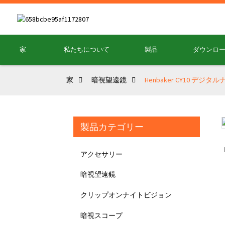
家
私たちについて
製品
ダウンロ
家
暗視望遠鏡
Henbaker CY10 
製品カテゴリー
Loading...
Loading...
アクセサリー
暗視望遠鏡
クリップオンナイトビジョン
暗視スコープ