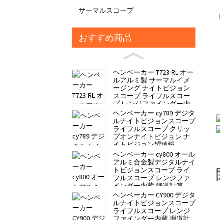
サーマルスコープ
おすすめ商品
ヘンベーカー T723-RL オー
ルアルミ製 サーマルイメ
ージング ナイトビジョン
スコープ ライフルスコー
プ レンジファインダー内
蔵 弾道計算
ヘンベーカー cy789 デジタ
ルナイトビジョンスコープ
ライフルスコープ クリッ
プオンナイトビジョン ナ
イトビジョン望遠鏡
ヘンベーカー cy800 オール
アルミ合金製デジタルナイ
トビジョンスコープ ライ
フルスコープ レンジファ
インダー内蔵 弾道計算
ヘンベーカー CY900 デジタ
ルナイトビジョンスコープ
ライフルスコープ レンジ
ファインダー内蔵 弾道計