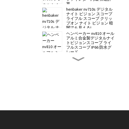
算
henbaker nv710s デジタル
ナイト ビジョン スコープ
ライフル スコープ クリッ
プオン ナイト ビジョン 暗
闇でも見える!
ヘンベーカー nv810 オール
アルミ合金製デジタルナイ
トビジョンスコープ ライ
フルスコープ IP66 防水グ
レード
ヘンベーカー NV700S デジ
タルナイトビジョンスコー
プ ライフルスコープ クリ
ップオンナイトビジョン
ナイトビジョン望遠鏡
Henbaker 9-21mm ユニバー
サルマウント（Henbaker
全シリーズ対応）
Henbaker CY10 デジタルナ
イトビジョンヘッドバンド
- ステルス性とクリアな夜
間視界