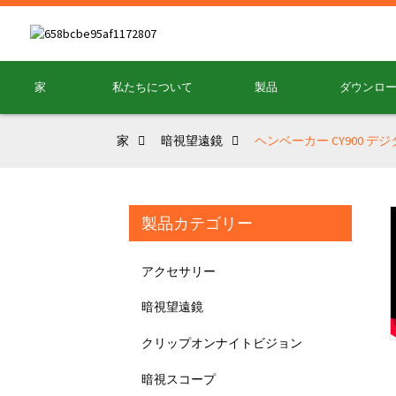
家
私たちについて
製品
ダウンロ
家
暗視望遠鏡
ヘンベーカー CY900
製品カテゴリー
Loading...
Loading...
アクセサリー
暗視望遠鏡
クリップオンナイトビジョン
暗視スコープ