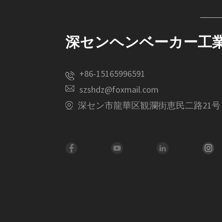
深センヘンベーカー工
+86-15165996591
szshdz@foxmail.com
深セン市龍華区観瀾街恵民二路21号