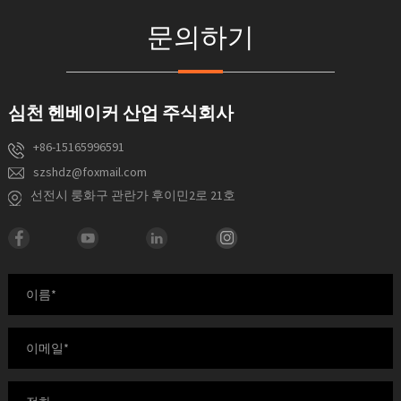
문의하기
심천 헨베이커 산업 주식회사
+86-15165996591
szshdz@foxmail.com
선전시 룽화구 관란가 후이민2로 21호