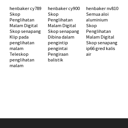
henbaker cy789
henbaker cy900
henbaker nv810
Skop
Skop
Semua aloi
Penglihatan
Penglihatan
aluminium
Malam Digital
Malam Digital
Skop
h
Skop senapang
Skop senapang
Penglihatan
R
Klip pada
Dibina dalam
Malam Digital
a
penglihatan
pengintip
Skop senapang
P
malam
pengintai
ip66 gred kalis
t
Teleskop
Pengiraan
air
P
penglihatan
balistik
M
malam
s
D
p
p
P
b