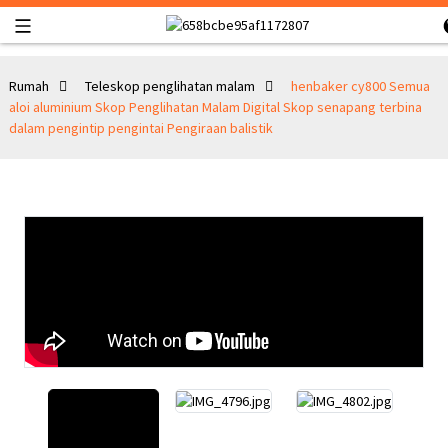
Rumah
Teleskop penglihatan malam
henbaker cy800 Semua
aloi aluminium Skop Penglihatan Malam Digital Skop senapang terbina
dalam pengintip pengintai Pengiraan balistik