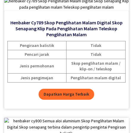
Henbaker Nv710s Skop Penglihatan Malam Digital Skop
Senapang Klip Pada Penglihatan Malam Lihat Dalam
Henbaker Cy789 Skop Penglihatan Malam Digital Skop
Henbaker Cy789 Skop Penglihatan Malam Digital Skop
Henbaker Cy789 Skop Penglihatan Malam Digital Skop
Gelap!
Senapang Klip Pada Penglihatan Malam Teleskop
Senapang Klip Pada Penglihatan Malam Teleskop
Senapang Klip Pada Penglihatan Malam Teleskop
Penglihatan Malam
Penglihatan Malam
Penglihatan Malam
Pengiraan balistik
Tidak
Pencari jarak
Tidak
Pengiraan balistik
Pengiraan balistik
Pengiraan balistik
Tidak
Tidak
Tidak
Jenis permohonan
Penglihatan malam klip-on
Pencari jarak
Pencari jarak
Pencari jarak
Tidak
Tidak
Tidak
Jenis pengimejan
Penglihatan malam digital
Skop penglihatan malam /
Skop penglihatan malam /
Skop penglihatan malam /
Jenis permohonan
Jenis permohonan
Jenis permohonan
klip-on / teleskop
klip-on / teleskop
klip-on / teleskop
Jenis pengimejan
Jenis pengimejan
Jenis pengimejan
Penglihatan malam digital
Penglihatan malam digital
Penglihatan malam digital
Dapatkan Harga Terbaik
Dapatkan Harga Terbaik
Dapatkan Harga Terbaik
Dapatkan Harga Terbaik
Henbaker NV700S Skop Penglihatan Malam Digital Skop