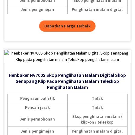
Jenis permohonan
Jenis permohonan
Skop penglihatan malam /
Skop penglihatan malam
Skop penglihatan malam
Jenis permohonan
klip-on / teleskop
Jenis pengimejan
Jenis pengimejan
Penglihatan malam digital
Penglihatan malam digital
Jenis pengimejan
Penglihatan malam digital
Dapatkan Harga Terbaik
Dapatkan Harga Terbaik
Dapatkan Harga Terbaik
Henbaker NV700S Skop Penglihatan Malam Digital Skop
Henbaker NV700S Skop Penglihatan Malam Digital Skop
Senapang Klip Pada Penglihatan Malam Teleskop
Senapang Klip Pada Penglihatan Malam Teleskop
Penglihatan Malam
Penglihatan Malam
Pengiraan balistik
Pengiraan balistik
Tidak
Tidak
Pencari jarak
Pencari jarak
Tidak
Tidak
Skop penglihatan malam /
Skop penglihatan malam /
Jenis permohonan
Jenis permohonan
klip-on / teleskop
klip-on / teleskop
Jenis pengimejan
Jenis pengimejan
Penglihatan malam digital
Penglihatan malam digital