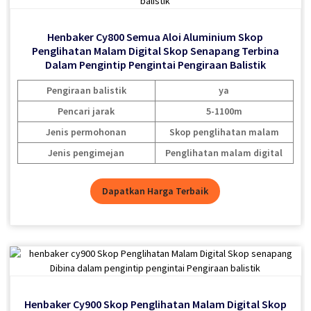
Senapang Klip Pada Penglihatan Malam Teleskop
Penglihatan Malam
Henbaker Cy800 Semua Aloi Aluminium Skop
Henbaker Cy800 Semua Aloi Aluminium Skop
Henbaker Cy800 Semua Aloi Aluminium Skop
Pengiraan balistik
Tidak
Penglihatan Malam Digital Skop Senapang Terbina
Penglihatan Malam Digital Skop Senapang Terbina
Penglihatan Malam Digital Skop Senapang Terbina
Pencari jarak
Tidak
Dalam Pengintip Pengintai Pengiraan Balistik
Dalam Pengintip Pengintai Pengiraan Balistik
Dalam Pengintip Pengintai Pengiraan Balistik
Skop penglihatan malam /
Jenis permohonan
Pengiraan balistik
Pengiraan balistik
Pengiraan balistik
ya
ya
ya
klip-on / teleskop
Pencari jarak
Pencari jarak
Pencari jarak
5-1100m
5-1100m
5-1100m
Jenis pengimejan
Penglihatan malam digital
Jenis permohonan
Jenis permohonan
Jenis permohonan
Skop penglihatan malam
Skop penglihatan malam
Skop penglihatan malam
Jenis pengimejan
Jenis pengimejan
Jenis pengimejan
Penglihatan malam digital
Penglihatan malam digital
Penglihatan malam digital
Dapatkan Harga Terbaik
Dapatkan Harga Terbaik
Dapatkan Harga Terbaik
Dapatkan Harga Terbaik
Henbaker Cy900 Skop Penglihatan Malam Digital Skop
Henbaker Cy900 Skop Penglihatan Malam Digital Skop
Henbaker Cy900 Skop Penglihatan Malam Digital Skop