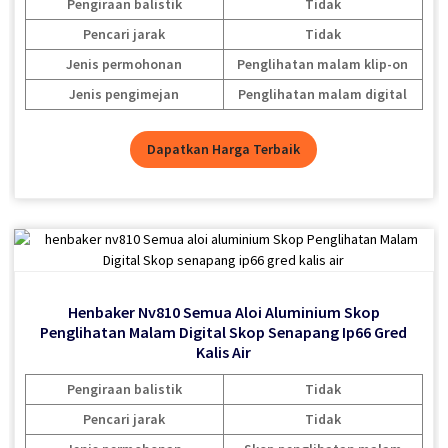
Pengiraan balistik
Pengiraan balistik
Pengiraan balistik
Tidak
Tidak
Tidak
Pencari jarak
Pencari jarak
Pencari jarak
Tidak
Tidak
Tidak
Jenis permohonan
Jenis permohonan
Jenis permohonan
Penglihatan malam klip-on
Penglihatan malam klip-on
Skop penglihatan malam
Jenis pengimejan
Jenis pengimejan
Jenis pengimejan
Penglihatan malam digital
Penglihatan malam digital
Penglihatan malam digital
Dapatkan Harga Terbaik
Dapatkan Harga Terbaik
Dapatkan Harga Terbaik
Henbaker NV700S Skop Penglihatan Malam Digital Skop
Henbaker Nv810 Semua Aloi Aluminium Skop
Henbaker Nv810 Semua Aloi Aluminium Skop
Penglihatan Malam Digital Skop Senapang Ip66 Gred
Penglihatan Malam Digital Skop Senapang Ip66 Gred
Senapang Klip Pada Penglihatan Malam Teleskop
Penglihatan Malam
Kalis Air
Kalis Air
Pengiraan balistik
Pengiraan balistik
Pengiraan balistik
Tidak
Tidak
Tidak
Pencari jarak
Pencari jarak
Pencari jarak
Tidak
Tidak
Tidak