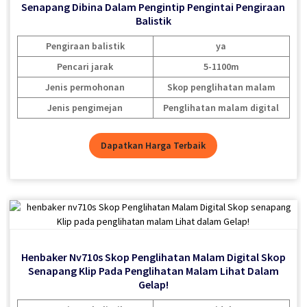
Senapang Dibina Dalam Pengintip Pengintai Pengiraan
Senapang Dibina Dalam Pengintip Pengintai Pengiraan
Senapang Dibina Dalam Pengintip Pengintai Pengiraan
Balistik
Balistik
Balistik
Pengiraan balistik
Pengiraan balistik
Pengiraan balistik
ya
ya
ya
Pencari jarak
Pencari jarak
Pencari jarak
5-1100m
5-1100m
5-1100m
Jenis permohonan
Jenis permohonan
Jenis permohonan
Skop penglihatan malam
Skop penglihatan malam
Skop penglihatan malam
Jenis pengimejan
Jenis pengimejan
Jenis pengimejan
Penglihatan malam digital
Penglihatan malam digital
Penglihatan malam digital
Dapatkan Harga Terbaik
Dapatkan Harga Terbaik
Dapatkan Harga Terbaik
Henbaker Nv710s Skop Penglihatan Malam Digital Skop
Henbaker Nv710s Skop Penglihatan Malam Digital Skop
Henbaker Nv810 Semua Aloi Aluminium Skop
Penglihatan Malam Digital Skop Senapang Ip66 Gred
Senapang Klip Pada Penglihatan Malam Lihat Dalam
Senapang Klip Pada Penglihatan Malam Lihat Dalam
Kalis Air
Gelap!
Gelap!