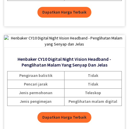
Dapatkan Harga Terbaik
Dapatkan Harga Terbaik
Henbaker 9-21mm Universal Mount Untuk Henbaker All
Henbaker CY10 Digital Night Vision Headband -
Series
Penglihatan Malam Yang Senyap Dan Jelas
Pengiraan balistik
Tidak
Dapatkan Harga Terbaik
Pencari jarak
Tidak
Jenis permohonan
Teleskop
Jenis pengimejan
Penglihatan malam digital
Dapatkan Harga Terbaik