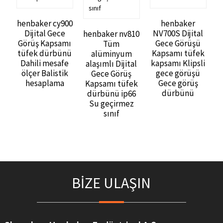
henbaker cy900
henbaker
Dijital Gece
NV700S Dijital
henbaker nv810
Görüş Kapsamı
Gece Görüşü
Tüm
tüfek dürbünü
Kapsamı tüfek
alüminyum
Dahili mesafe
kapsamı Klipsli
alaşımlı Dijital
ölçer Balistik
gece görüşü
Gece Görüş
hesaplama
Gece görüş
Kapsamı tüfek
dürbünü
dürbünü ip66
Su geçirmez
sınıf
BİZE ULAŞIN