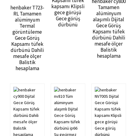
Kapsamı tüfek
henbaker cy800
kapsamı Klipsli
Tamamen
henbaker T723-
gece görüşü
alüminyum
RL Tamamen
Gece görüş
alaşımlı Dijital
alüminyum
dürbünü
Gece Görüş
Termal
Kapsamı tüfek
görüntüleme
dürbünü Dahili
Gece Görüş
mesafe ölçer
Kapsamı tüfek
Balistik
dürbünü Dahili
hesaplama
mesafe ölçer
Balistik
hesaplama