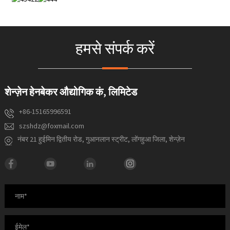
हमसे संपर्क करें
शेन्ज़ेन हेनबेकर औद्योगिक कं, लिमिटेड
+86-15165996591
szshdz@foxmail.com
नंबर 21 हुईमिन द्वितीय रोड, गुआनलान स्ट्रीट, लोंगहुआ जिला, शेन्ज़ेन