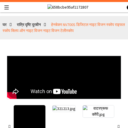
घर
रात्रि दृष्टि दूरबीन
हेनबेकर NV700S डिजिटल नाइट विजन स्कोप राइफल
स्कोप क्लिप ऑन नाइट विजन नाइट विजन टेलीस्कोप