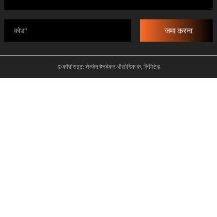
जमा करना
© कॉपीराइट: शेन्ज़ेन हेनबेकर औद्योगिक कं, लिमिटेड