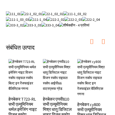
संबंधित उत्पाद
ह
ड
हेनबेकर T723-RL
हेनबेकर एनवी810
व
सभी एल्युमिनियम
सभी एल्यूमीनियम
हेनबेकर cy800
र
थर्मल इमेजिंग नाइट
मिश्र धातु डिजिटल
सभी एल्यूमीनियम
ऑ
विजन स्कोप
नाइट विजन स्कोप
मिश्र धातु डिजिटल